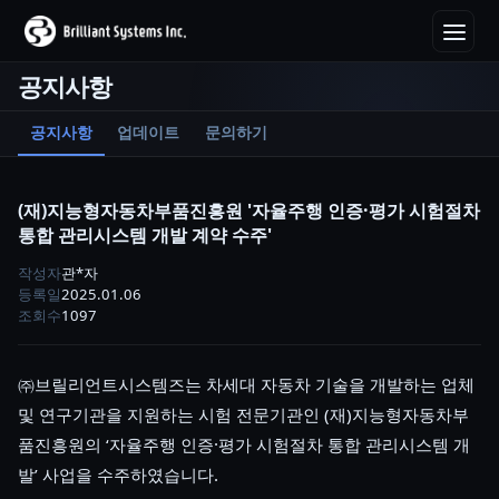
공지사항
공지사항
업데이트
문의하기
(재)지능형자동차부품진흥원 '자율주행 인증·평가 시험절차
통합 관리시스템 개발 계약 수주'
작성자
관*자
등록일
2025.01.06
조회수
1097
㈜브릴리언트시스템즈는
​
차세대 자동차 기술을 개발하는 업체
및 연구기관을 지원하는 시험 전문기관인
(
재
)
지능형자동차부
품진흥원의
‘
자율주행 인증
·
평가 시험절차 통합 관리시스템 개
발
’
사업을 수주하였습니다
.​