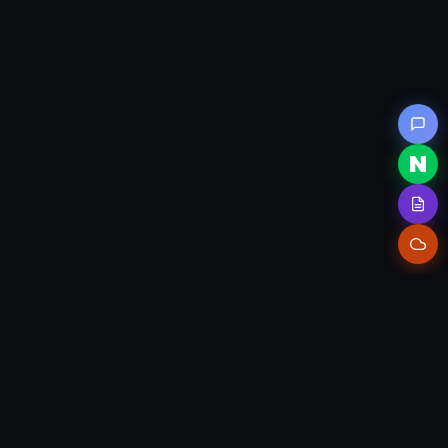
(주)브릴리언트시스템즈
세종특별자치시 집현중앙7로 6
대명벨리온 지식산업센터 B동 1207호
Tel. 044-865-6602 · Fax. 0303-3130-0602 · Email. info@brillys.com