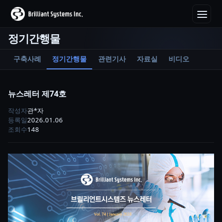
정기간행물
구축사례
정기간행물
관련기사
자료실
비디오
뉴스레터 제74호
작성자
관*자
등록일
2026.01.06
조회수
148