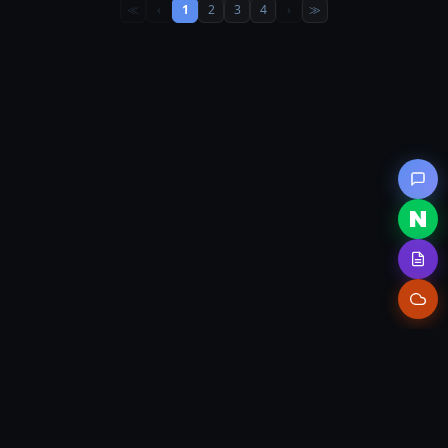
≪
≫
‹
1
2
3
4
›
(주)브릴리언트시스템즈
세종특별자치시 집현중앙7로 6
대명벨리온 지식산업센터 B동 1207호