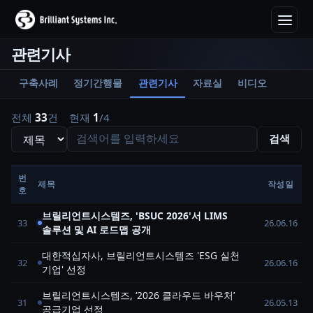
관련기사
구축사례
정기간행물
관련기사
자료실
비디오
전체
33
건
현재
1
/4
검색
번
제목
작성일
호
브릴리언트시스템즈, 'BSUC 2026'서 LIMS
33
26.06.16
솔루션 및 AI 로드맵 공개
대한적십자사, 브릴리언트시스템즈 'ESG 실천
32
26.06.16
기업' 선정
브릴리언트시스템즈, ‘2026 클라우드 바우처’
31
26.05.13
공급기업 선정